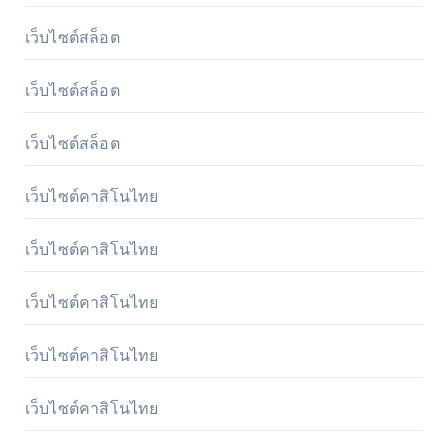
เว็บไซต์สล็อต
เว็บไซต์สล็อต
เว็บไซต์สล็อต
เว็บไซต์คาสิโนไทย
เว็บไซต์คาสิโนไทย
เว็บไซต์คาสิโนไทย
เว็บไซต์คาสิโนไทย
เว็บไซต์คาสิโนไทย