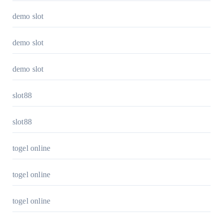
demo slot
demo slot
demo slot
slot88
slot88
togel online
togel online
togel online