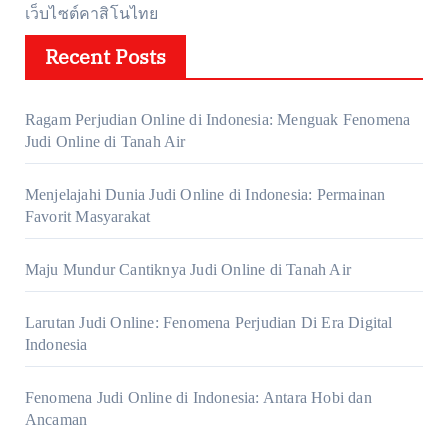
เว็บไซต์คาสิโนไทย
Recent Posts
Ragam Perjudian Online di Indonesia: Menguak Fenomena
Judi Online di Tanah Air
Menjelajahi Dunia Judi Online di Indonesia: Permainan
Favorit Masyarakat
Maju Mundur Cantiknya Judi Online di Tanah Air
Larutan Judi Online: Fenomena Perjudian Di Era Digital
Indonesia
Fenomena Judi Online di Indonesia: Antara Hobi dan
Ancaman