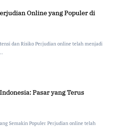
rjudian Online yang Populer di
t…
 Indonesia: Pasar yang Terus