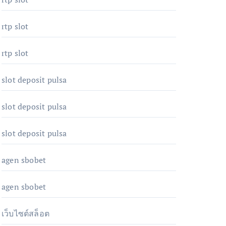
rtp slot
rtp slot
slot deposit pulsa
slot deposit pulsa
slot deposit pulsa
agen sbobet
agen sbobet
เว็บไซต์สล็อต