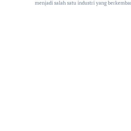
menjadi salah satu industri yang berkemb