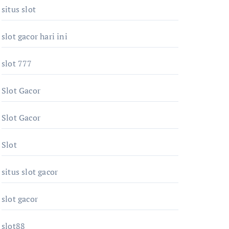
situs slot
slot gacor hari ini
slot 777
Slot Gacor
Slot Gacor
Slot
situs slot gacor
slot gacor
slot88