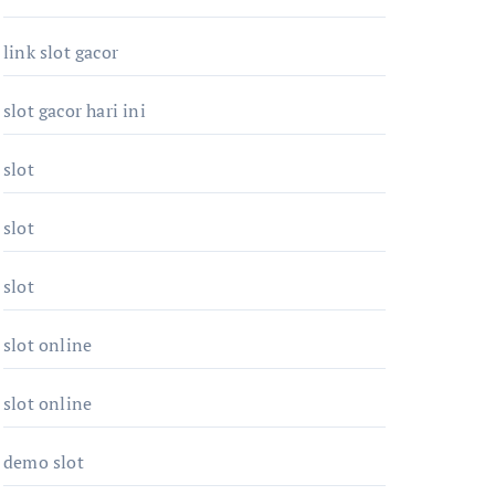
link slot gacor
slot gacor hari ini
slot
slot
slot
slot online
slot online
demo slot