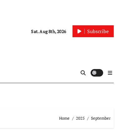
Subscribe
Sat. Aug 8th, 2026
Home
2025
September