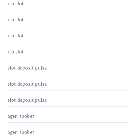
rtp slot
rtp slot
rtp slot
rtp slot
slot deposit pulsa
slot deposit pulsa
slot deposit pulsa
agen sbobet
agen sbobet