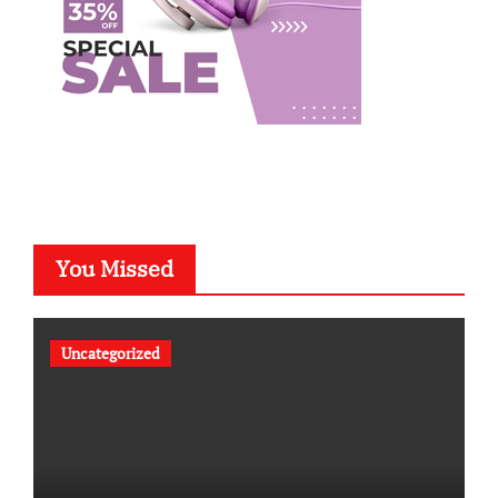
You Missed
Uncategorized