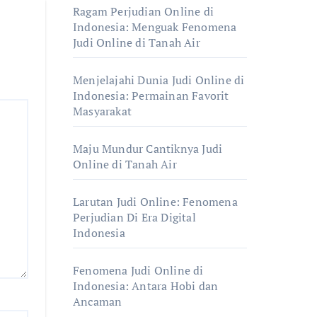
Ragam Perjudian Online di
Indonesia: Menguak Fenomena
Judi Online di Tanah Air
Menjelajahi Dunia Judi Online di
Indonesia: Permainan Favorit
Masyarakat
Maju Mundur Cantiknya Judi
Online di Tanah Air
Larutan Judi Online: Fenomena
Perjudian Di Era Digital
Indonesia
Fenomena Judi Online di
Indonesia: Antara Hobi dan
Ancaman