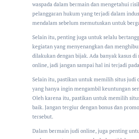
waspada dalam bermain dan mengetahui risi
pelanggaran hukum yang terjadi dalam indust
mendalam sebelum memutuskan untuk bergabu
Selain itu, penting juga untuk selalu bertang
kegiatan yang menyenangkan dan menghibur,
dilakukan dengan bijak. Ada banyak kasus d
online, jadi jangan sampai hal ini terjadi pada 
Selain itu, pastikan untuk memilih situs judi
yang hanya ingin mengambil keuntungan s
Oleh karena itu, pastikan untuk memilih situ
baik. Jangan tergiur dengan bonus dan prom
tersebut.
Dalam bermain judi online, juga penting untu