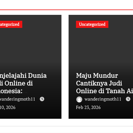
ategorized
Uncategorized
njelajahi Dunia
Maju Mundur
i Online di
Cantiknya Judi
onesia:
Online di Tanah Ai
rmainan Favorit
wanderingmoth11
wanderingmoth11
syarakat
10, 2026
Feb 23, 2026