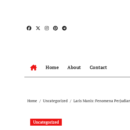
Skip
to
content
Home
About
Contact
Home
Uncategorized
Laris Manis: Fenomena Perjudian
Uncategorized