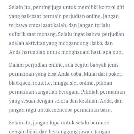
Selain itu, penting juga untuk memiliki kontrol diri
yang baik saat bermain perjudian online. Jangan
terbawa emosi saat kalah, dan jangan terlalu
euforik saat menang. Selalu ingat bahwa perjudian
adalah aktivitas yang mengandung risiko, dan
Anda harus siap untuk menghadapi hasil apa pun.
Dalam perjudian online, ada begitu banyak jenis
permainan yang bisa Anda coba. Mulai dari poker,
blackjack, roulette, hingga slot online, pilihan
permainan sangatlah beragam. Pilihlah permainan
yang sesuai dengan selera dan keahlian Anda, dan
jangan ragu untuk mencoba permainan baru.
Selain itu, jangan lupa untuk selalu bermain
dengan bijak dan bertanggung jawab. Jangan