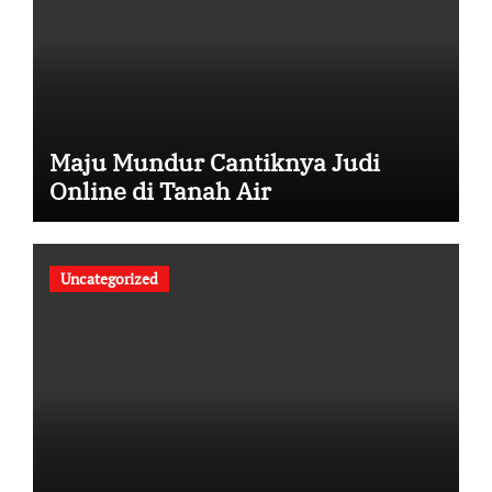
Maju Mundur Cantiknya Judi
Online di Tanah Air
Uncategorized