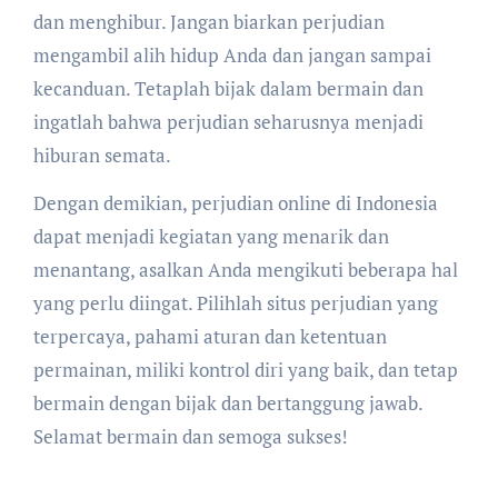
dan menghibur. Jangan biarkan perjudian
mengambil alih hidup Anda dan jangan sampai
kecanduan. Tetaplah bijak dalam bermain dan
ingatlah bahwa perjudian seharusnya menjadi
hiburan semata.
Dengan demikian, perjudian online di Indonesia
dapat menjadi kegiatan yang menarik dan
menantang, asalkan Anda mengikuti beberapa hal
yang perlu diingat. Pilihlah situs perjudian yang
terpercaya, pahami aturan dan ketentuan
permainan, miliki kontrol diri yang baik, dan tetap
bermain dengan bijak dan bertanggung jawab.
Selamat bermain dan semoga sukses!