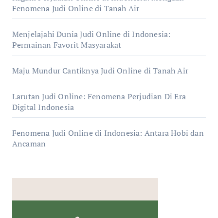
Fenomena Judi Online di Tanah Air
Menjelajahi Dunia Judi Online di Indonesia:
Permainan Favorit Masyarakat
Maju Mundur Cantiknya Judi Online di Tanah Air
Larutan Judi Online: Fenomena Perjudian Di Era
Digital Indonesia
Fenomena Judi Online di Indonesia: Antara Hobi dan
Ancaman