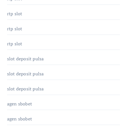
rtp slot
rtp slot
rtp slot
slot deposit pulsa
slot deposit pulsa
slot deposit pulsa
agen sbobet
agen sbobet