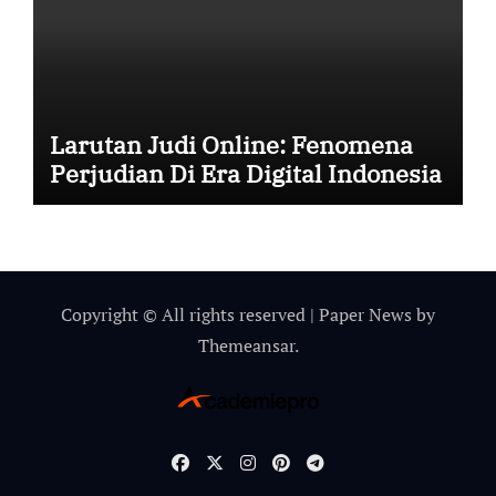
Larutan Judi Online: Fenomena
Perjudian Di Era Digital Indonesia
Copyright © All rights reserved
|
Paper News
by
Themeansar
.