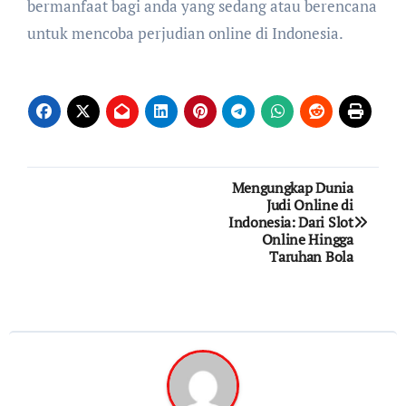
bermanfaat bagi anda yang sedang atau berencana
untuk mencoba perjudian online di Indonesia.
Post
Mengungkap Dunia
Judi Online di
navigation
Indonesia: Dari Slot
Online Hingga
Taruhan Bola