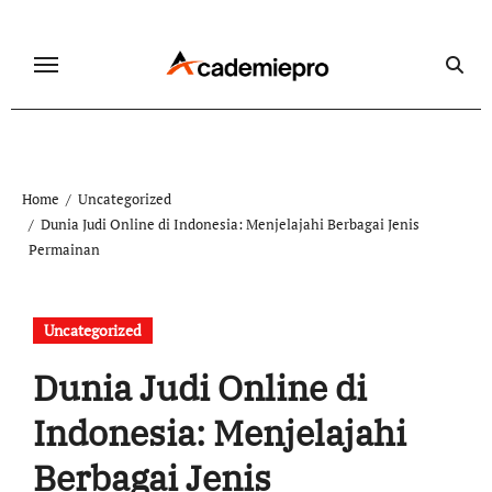
Skip
to
content
Home
Uncategorized
Dunia Judi Online di Indonesia: Menjelajahi Berbagai Jenis
Permainan
Uncategorized
Dunia Judi Online di
Indonesia: Menjelajahi
Berbagai Jenis