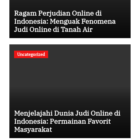
Ragam Perjudian Online di
Indonesia: Menguak Fenomena
Judi Online di Tanah Air
Uncategorized
Menjelajahi Dunia Judi Online di
Indonesia: Permainan Favorit
Masyarakat