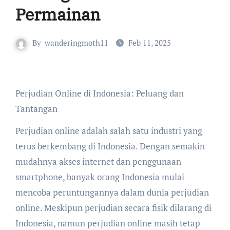
Permainan
By
wanderingmoth11
Feb 11, 2025
Perjudian Online di Indonesia: Peluang dan
Tantangan
Perjudian online adalah salah satu industri yang
terus berkembang di Indonesia. Dengan semakin
mudahnya akses internet dan penggunaan
smartphone, banyak orang Indonesia mulai
mencoba peruntungannya dalam dunia perjudian
online. Meskipun perjudian secara fisik dilarang di
Indonesia, namun perjudian online masih tetap