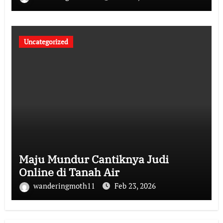
Uncategorized
Maju Mundur Cantiknya Judi
Online di Tanah Air
wanderingmoth11
Feb 23, 2026