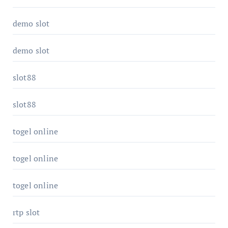
demo slot
demo slot
slot88
slot88
togel online
togel online
togel online
rtp slot