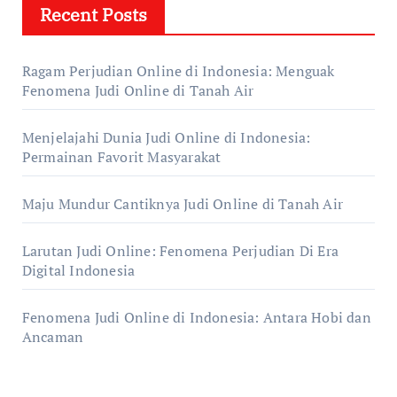
Recent Posts
Ragam Perjudian Online di Indonesia: Menguak
Fenomena Judi Online di Tanah Air
Menjelajahi Dunia Judi Online di Indonesia:
Permainan Favorit Masyarakat
Maju Mundur Cantiknya Judi Online di Tanah Air
Larutan Judi Online: Fenomena Perjudian Di Era
Digital Indonesia
Fenomena Judi Online di Indonesia: Antara Hobi dan
Ancaman