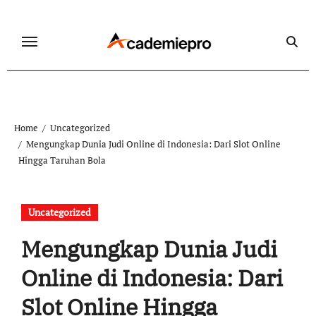
Skip
to
content
Home
Uncategorized
Mengungkap Dunia Judi Online di Indonesia: Dari Slot Online
Hingga Taruhan Bola
Uncategorized
Mengungkap Dunia Judi
Online di Indonesia: Dari
Slot Online Hingga