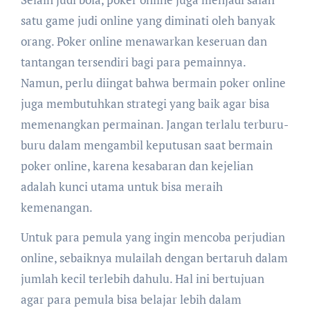
satu game judi online yang diminati oleh banyak
orang. Poker online menawarkan keseruan dan
tantangan tersendiri bagi para pemainnya.
Namun, perlu diingat bahwa bermain poker online
juga membutuhkan strategi yang baik agar bisa
memenangkan permainan. Jangan terlalu terburu-
buru dalam mengambil keputusan saat bermain
poker online, karena kesabaran dan kejelian
adalah kunci utama untuk bisa meraih
kemenangan.
Untuk para pemula yang ingin mencoba perjudian
online, sebaiknya mulailah dengan bertaruh dalam
jumlah kecil terlebih dahulu. Hal ini bertujuan
agar para pemula bisa belajar lebih dalam