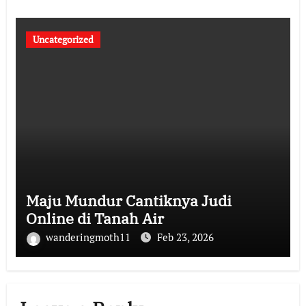
Uncategorized
Maju Mundur Cantiknya Judi
Online di Tanah Air
wanderingmoth11
Feb 23, 2026