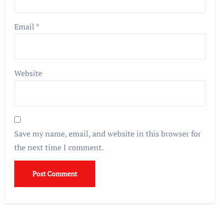
Email
*
Website
Save my name, email, and website in this browser for
the next time I comment.