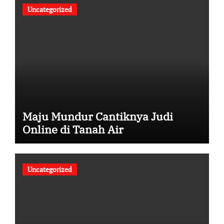
Uncategorized
Maju Mundur Cantiknya Judi
Online di Tanah Air
Uncategorized