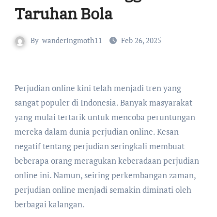
Taruhan Bola
By
wanderingmoth11
Feb 26, 2025
Perjudian online kini telah menjadi tren yang
sangat populer di Indonesia. Banyak masyarakat
yang mulai tertarik untuk mencoba peruntungan
mereka dalam dunia perjudian online. Kesan
negatif tentang perjudian seringkali membuat
beberapa orang meragukan keberadaan perjudian
online ini. Namun, seiring perkembangan zaman,
perjudian online menjadi semakin diminati oleh
berbagai kalangan.